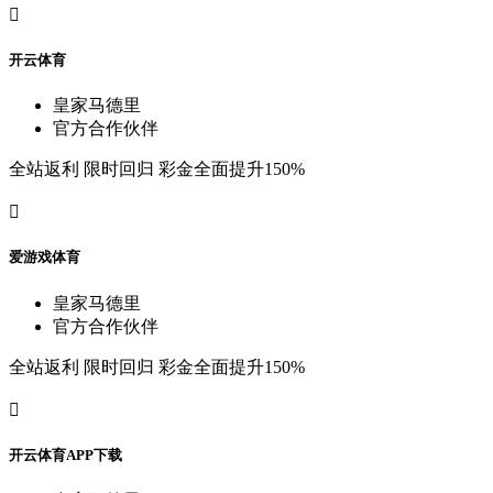

开
云
体
育
皇
家
马
德
里
官
方
合
作
伙
伴
全
站
返
利
限
时
回
归
彩
金
全
面
提
升
150%

爱
游
戏
体
育
皇
家
马
德
里
官
方
合
作
伙
伴
全
站
返
利
限
时
回
归
彩
金
全
面
提
升
150%

开
云
体
育
A
P
P
下
载